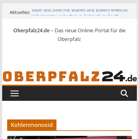
Zum
Vater und Sohn mit Waffen und Böllern erwischt
Aktuelles:
Inhalt
Unbekannte versuchen in Gebäude in Reuth
springen
einzubrechen
Oberpfalz24.de –
Das neue Online-Portal für die
Audi prallt gegen Brückengeländer in Weiden
Ortsumgehung Waldershof ist eröffnet
Oberpfalz
Deutsch-amerikanischer Schüleraustausch zu
Gast im Landratsamt
Kohlenmonoxid