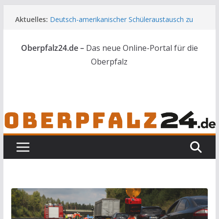
Zum
Aktuelles:
Deutsch-amerikanischer Schüleraustausch zu
Inhalt
Gast im Landratsamt
springen
Wenn selbst der Polizeialltag kurios wird
Oberpfalz24.de –
Das neue Online-Portal für die
Unbekannte versuchen in Gebäude in Reuth
einzubrechen
Oberpfalz
Audi prallt gegen Brückengeländer in Weiden
Ortsumgehung Waldershof ist eröffnet