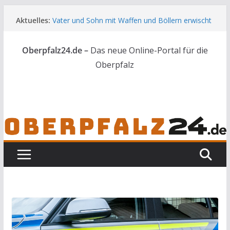
Zum
Aktuelles:
Vater und Sohn mit Waffen und Böllern erwischt
Inhalt
Unbekannte versuchen in Gebäude in Reuth
springen
einzubrechen
Oberpfalz24.de –
Das neue Online-Portal für die
Audi prallt gegen Brückengeländer in Weiden
Ortsumgehung Waldershof ist eröffnet
Oberpfalz
Deutsch-amerikanischer Schüleraustausch zu
Gast im Landratsamt