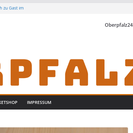
h zu Gast im
Oberpfalz24
th einzubrechen
iden
KETSHOP
IMPRESSUM