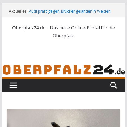
Zum
Aktuelles:
Audi prallt gegen Brückengeländer in Weiden
Inhalt
Feldbrand bei Waldsassen schnell unter
springen
Kontrolle
Oberpfalz24.de –
Das neue Online-Portal für die
Kindergeburtstag endet für Erwachsene im
Polizeigewahrsam
Oberpfalz
Wenn selbst der Polizeialltag kurios wird
Unbekannte versuchen in Gebäude in Reuth
einzubrechen