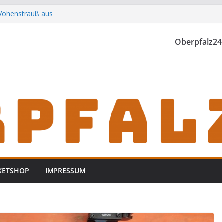
 Vohenstrauß aus
t der Landwirtschaft
Oberpfalz24
unden
stock bei Waidhaus
KETSHOP
IMPRESSUM