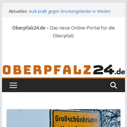
Zum
Aktuelles:
Audi prallt gegen Brückengeländer in Weiden
Inhalt
Feldbrand bei Waldsassen schnell unter
springen
Kontrolle
Oberpfalz24.de –
Das neue Online-Portal für die
Kindergeburtstag endet für Erwachsene im
Polizeigewahrsam
Oberpfalz
Wenn selbst der Polizeialltag kurios wird
Unbekannte versuchen in Gebäude in Reuth
einzubrechen