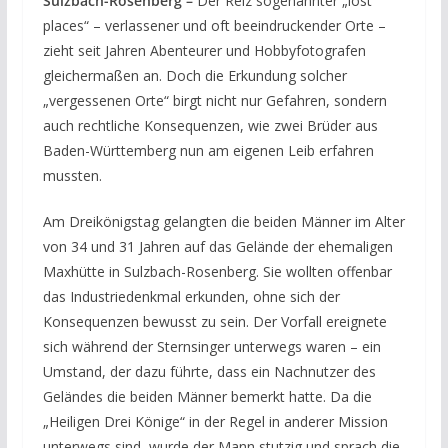
Sulzbach-Rosenberg –
Der Reiz sogenannter „lost
places“ – verlassener und oft beeindruckender Orte –
zieht seit Jahren Abenteurer und Hobbyfotografen
gleichermaßen an. Doch die Erkundung solcher
„vergessenen Orte“ birgt nicht nur Gefahren, sondern
auch rechtliche Konsequenzen, wie zwei Brüder aus
Baden-Württemberg nun am eigenen Leib erfahren
mussten.
Am Dreikönigstag gelangten die beiden Männer im Alter
von 34 und 31 Jahren auf das Gelände der ehemaligen
Maxhütte in Sulzbach-Rosenberg. Sie wollten offenbar
das Industriedenkmal erkunden, ohne sich der
Konsequenzen bewusst zu sein. Der Vorfall ereignete
sich während der Sternsinger unterwegs waren – ein
Umstand, der dazu führte, dass ein Nachnutzer des
Geländes die beiden Männer bemerkt hatte. Da die
„Heiligen Drei Könige“ in der Regel in anderer Mission
unterwegs sind, wurde der Mann stutzig und sprach die