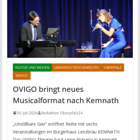
KULTUR UND MEDIEN
LANDKREIS TIRSCHENREUTH
OBERPFALZ
SERVICE
OVIGO bringt neues
Musicalformat nach Kemnath
30. Juli 2026
Redaktion Oberpfalz24
„Unstillbare Gier“ eröffnet Reihe mit sechs
Veranstaltungen im Bürgerhaus Lenzbräu KEMNATH.
Das OVIGO Theater baut seine Präsenz in Kemnath