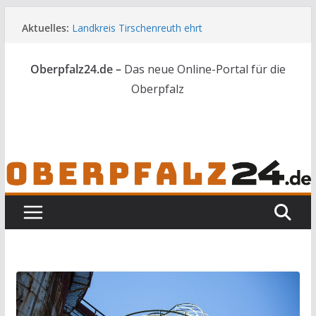
Zum
Aktuelles:
Landkreis Tirschenreuth ehrt
Inhalt
Weiterbildungsabsolventen
springen
Ortsumgehung Waldershof ist eröffnet
Oberpfalz24.de –
Das neue Online-Portal für die
Deutsch-amerikanischer Schüleraustausch zu
Gast im Landratsamt
Oberpfalz
Vater und Sohn mit Waffen und Böllern erwischt
Frau in Weiden mit Messer schwer verletzt