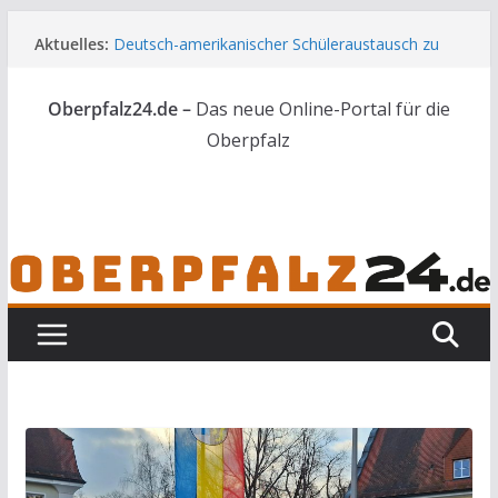
Zum
Aktuelles:
Deutsch-amerikanischer Schüleraustausch zu
Inhalt
Gast im Landratsamt
springen
Wenn selbst der Polizeialltag kurios wird
Oberpfalz24.de –
Das neue Online-Portal für die
Unbekannte versuchen in Gebäude in Reuth
einzubrechen
Oberpfalz
Audi prallt gegen Brückengeländer in Weiden
Ortsumgehung Waldershof ist eröffnet