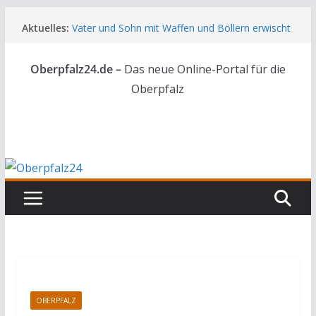
Zum
Aktuelles:
Vater und Sohn mit Waffen und Böllern erwischt
Inhalt
Unbekannte versuchen in Gebäude in Reuth
springen
einzubrechen
Oberpfalz24.de –
Das neue Online-Portal für die
Audi prallt gegen Brückengeländer in Weiden
Ortsumgehung Waldershof ist eröffnet
Oberpfalz
Deutsch-amerikanischer Schüleraustausch zu
Gast im Landratsamt
OBERPFALZ
SPORT