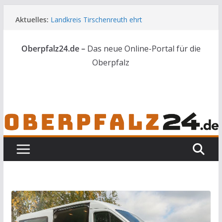
Zum
Aktuelles:
Landkreis Tirschenreuth ehrt
Inhalt
Weiterbildungsabsolventen
springen
Ortsumgehung Waldershof ist eröffnet
Oberpfalz24.de –
Das neue Online-Portal für die
Deutsch-amerikanischer Schüleraustausch zu
Gast im Landratsamt
Oberpfalz
Vater und Sohn mit Waffen und Böllern erwischt
Frau in Weiden mit Messer schwer verletzt