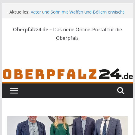
Zum
Aktuelles:
Vater und Sohn mit Waffen und Böllern erwischt
Inhalt
Unbekannte versuchen in Gebäude in Reuth
springen
einzubrechen
Oberpfalz24.de –
Das neue Online-Portal für die
Audi prallt gegen Brückengeländer in Weiden
Ortsumgehung Waldershof ist eröffnet
Oberpfalz
Deutsch-amerikanischer Schüleraustausch zu
Gast im Landratsamt