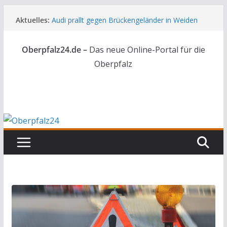
Zum
Aktuelles:
Audi prallt gegen Brückengeländer in Weiden
Inhalt
Feldbrand bei Waldsassen schnell unter
springen
Kontrolle
Oberpfalz24.de –
Das neue Online-Portal für die
Kindergeburtstag endet für Erwachsene im
Polizeigewahrsam
Oberpfalz
Wenn selbst der Polizeialltag kurios wird
Unbekannte versuchen in Gebäude in Reuth
einzubrechen