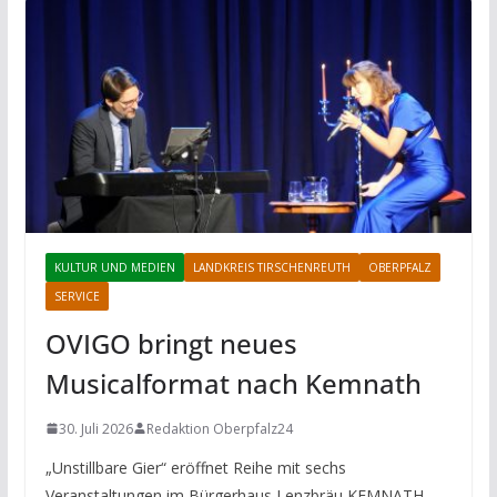
KULTUR UND MEDIEN
LANDKREIS TIRSCHENREUTH
OBERPFALZ
SERVICE
OVIGO bringt neues
Musicalformat nach Kemnath
30. Juli 2026
Redaktion Oberpfalz24
„Unstillbare Gier“ eröffnet Reihe mit sechs
Veranstaltungen im Bürgerhaus Lenzbräu KEMNATH.