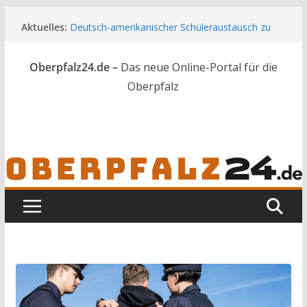
Zum
Aktuelles:
Deutsch-amerikanischer Schüleraustausch zu
Inhalt
Gast im Landratsamt
springen
Wenn selbst der Polizeialltag kurios wird
Oberpfalz24.de –
Das neue Online-Portal für die
Unbekannte versuchen in Gebäude in Reuth
einzubrechen
Oberpfalz
Audi prallt gegen Brückengeländer in Weiden
Ortsumgehung Waldershof ist eröffnet