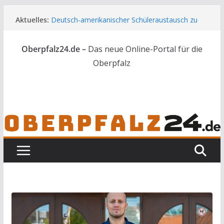
Zum
Aktuelles:
Deutsch-amerikanischer Schüleraustausch zu
Inhalt
Gast im Landratsamt
springen
Wenn selbst der Polizeialltag kurios wird
Oberpfalz24.de –
Das neue Online-Portal für die
Unbekannte versuchen in Gebäude in Reuth
einzubrechen
Oberpfalz
Audi prallt gegen Brückengeländer in Weiden
Ortsumgehung Waldershof ist eröffnet