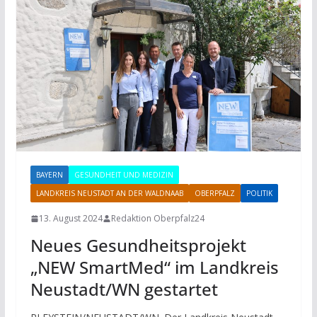
BAYERN
GESUNDHEIT UND MEDIZIN
LANDKREIS NEUSTADT AN DER WALDNAAB
OBERPFALZ
POLITIK
13. August 2024
Redaktion Oberpfalz24
Neues Gesundheitsprojekt
„NEW SmartMed“ im Landkreis
Neustadt/WN gestartet