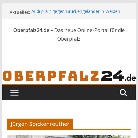
Zum
Audi prallt gegen Brückengeländer in Weiden
Aktuelles:
Inhalt
Feldbrand bei Waldsassen schnell unter
springen
Kontrolle
Oberpfalz24.de –
Das neue Online-Portal für die
Kindergeburtstag endet für Erwachsene im
Polizeigewahrsam
Oberpfalz
Wenn selbst der Polizeialltag kurios wird
Unbekannte versuchen in Gebäude in Reuth
einzubrechen
Jürgen Spickenreuther