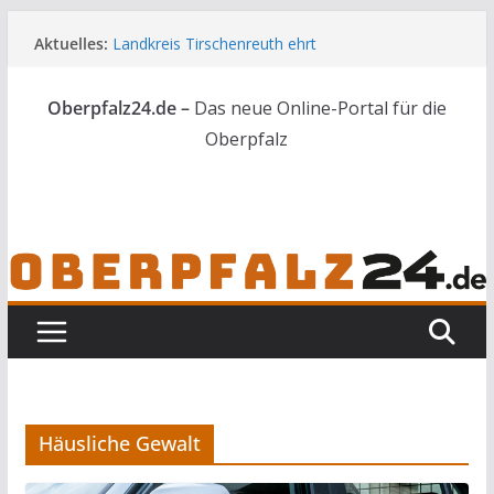
Zum
Aktuelles:
Landkreis Tirschenreuth ehrt
Inhalt
Weiterbildungsabsolventen
springen
Ortsumgehung Waldershof ist eröffnet
Oberpfalz24.de –
Das neue Online-Portal für die
Deutsch-amerikanischer Schüleraustausch zu
Gast im Landratsamt
Oberpfalz
Vater und Sohn mit Waffen und Böllern erwischt
Frau in Weiden mit Messer schwer verletzt
Häusliche Gewalt