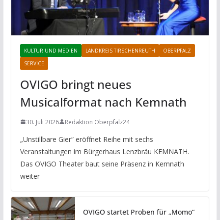
KULTUR UND MEDIEN
LANDKREIS TIRSCHENREUTH
OBERPFALZ
SERVICE
OVIGO bringt neues
Musicalformat nach Kemnath
30. Juli 2026
Redaktion Oberpfalz24
„Unstillbare Gier“ eröffnet Reihe mit sechs
Veranstaltungen im Bürgerhaus Lenzbräu KEMNATH.
Das OVIGO Theater baut seine Präsenz in Kemnath
weiter
OVIGO startet Proben für „Momo“