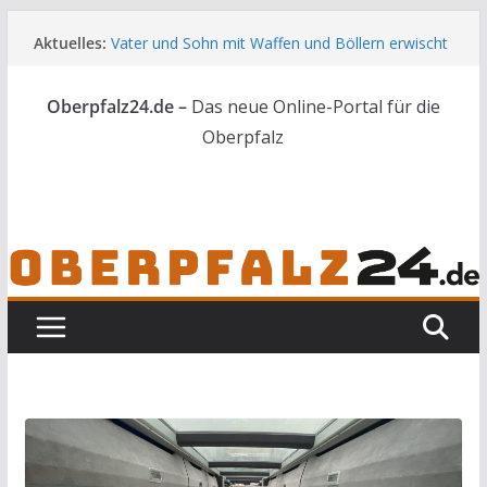
Zum
Aktuelles:
Vater und Sohn mit Waffen und Böllern erwischt
Inhalt
Unbekannte versuchen in Gebäude in Reuth
springen
einzubrechen
Oberpfalz24.de –
Das neue Online-Portal für die
Audi prallt gegen Brückengeländer in Weiden
Ortsumgehung Waldershof ist eröffnet
Oberpfalz
Deutsch-amerikanischer Schüleraustausch zu
Gast im Landratsamt