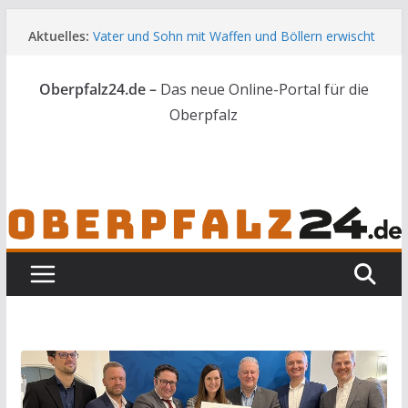
Zum
Aktuelles:
Vater und Sohn mit Waffen und Böllern erwischt
Inhalt
Unbekannte versuchen in Gebäude in Reuth
springen
einzubrechen
Oberpfalz24.de –
Das neue Online-Portal für die
Audi prallt gegen Brückengeländer in Weiden
Ortsumgehung Waldershof ist eröffnet
Oberpfalz
Deutsch-amerikanischer Schüleraustausch zu
Gast im Landratsamt