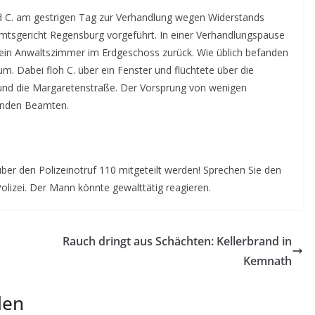
d C. am gestrigen Tag zur Verhandlung wegen Widerstands
mtsgericht Regensburg vorgeführt. In einer Verhandlungspause
n ein Anwaltszimmer im Erdgeschoss zurück. Wie üblich befanden
um. Dabei floh C. über ein Fenster und flüchtete über die
und die Margaretenstraße. Der Vorsprung von wenigen
genden Beamten.
über den Polizeinotruf 110 mitgeteilt werden! Sprechen Sie den
Polizei. Der Mann könnte gewalttätig reagieren.
Rauch dringt aus Schächten: Kellerbrand in
Kemnath
len