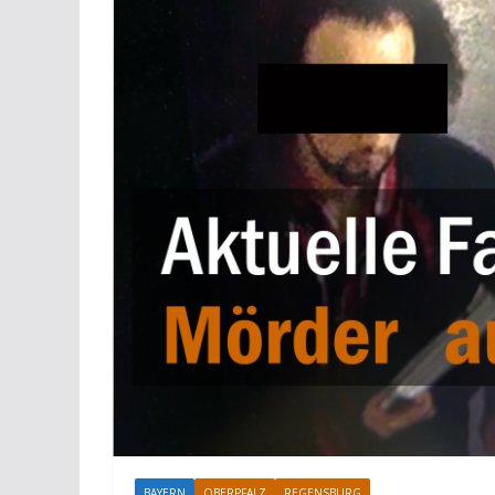
BAYERN
OBERPFALZ
REGENSBURG