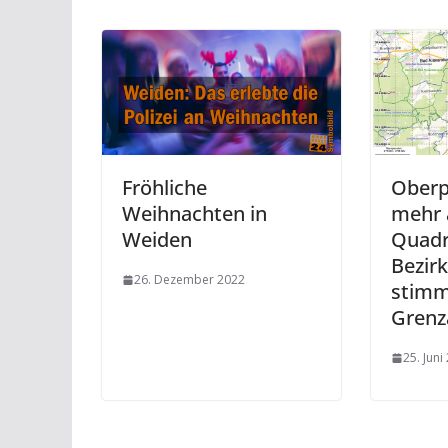
Fröhliche
Oberp
Weihnachten in
mehr 
Weiden
Quadr
Bezir
26. Dezember 2022
stim
Grenz
25. Juni