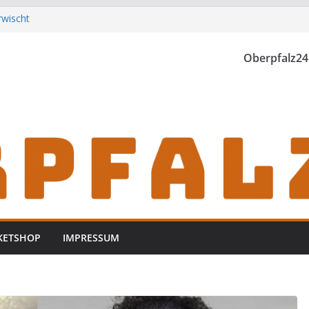
rwischt
th einzubrechen
iden
Oberpfalz24
h zu Gast im
KETSHOP
IMPRESSUM