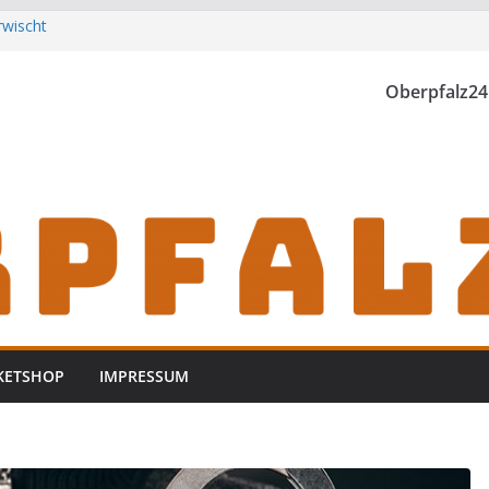
rwischt
th einzubrechen
iden
Oberpfalz24
h zu Gast im
KETSHOP
IMPRESSUM