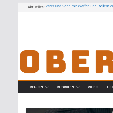
Zum
Aktuelles:
Vater und Sohn mit Waffen und Böllern e
Unbekannte versuchen in Gebäude in Reu
Inhalt
Audi prallt gegen Brückengeländer in We
springen
Ortsumgehung Waldershof ist eröffnet
Deutsch-amerikanischer Schüleraustausc
Landratsamt
REGION
RUBRIKEN
VIDEO
TIC