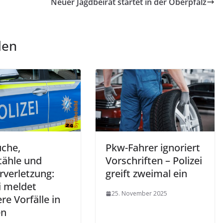
Neuer Jagdbeirat startet in der Oberpfalz
len
üche,
Pkw-Fahrer ignoriert
tähle und
Vorschriften – Polizei
rverletzung:
greift zweimal ein
i meldet
25. November 2025
e Vorfälle in
en