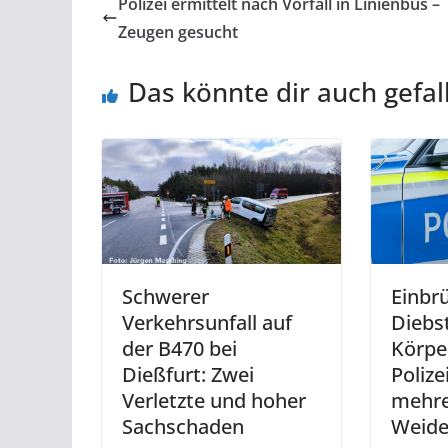
Polizei ermittelt nach Vorfall in Linienbus –
Zeugen gesucht
Das könnte dir auch gefal
Schwerer
Einbr
Verkehrsunfall auf
Diebs
der B470 bei
Körpe
Dießfurt: Zwei
Polize
Verletzte und hoher
mehrer
Sachschaden
Weid