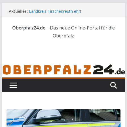
Zum
Aktuelles:
Landkreis Tirschenreuth ehrt
Inhalt
Weiterbildungsabsolventen
springen
Ortsumgehung Waldershof ist eröffnet
Oberpfalz24.de –
Das neue Online-Portal für die
Deutsch-amerikanischer Schüleraustausch zu
Gast im Landratsamt
Oberpfalz
Vater und Sohn mit Waffen und Böllern erwischt
Frau in Weiden mit Messer schwer verletzt