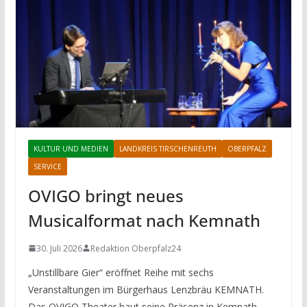
KULTUR UND MEDIEN
LANDKREIS TIRSCHENREUTH
OBERPFALZ
SERVICE
OVIGO bringt neues
Musicalformat nach Kemnath
30. Juli 2026
Redaktion Oberpfalz24
„Unstillbare Gier“ eröffnet Reihe mit sechs
Veranstaltungen im Bürgerhaus Lenzbräu KEMNATH.
Das OVIGO Theater baut seine Präsenz in Kemnath