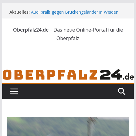
Zum
Aktuelles:
Audi prallt gegen Brückengeländer in Weiden
Inhalt
Feldbrand bei Waldsassen schnell unter
springen
Kontrolle
Oberpfalz24.de –
Das neue Online-Portal für die
Kindergeburtstag endet für Erwachsene im
Polizeigewahrsam
Oberpfalz
Wenn selbst der Polizeialltag kurios wird
Unbekannte versuchen in Gebäude in Reuth
einzubrechen