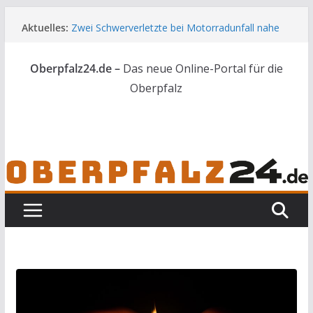
Zum
Aktuelles:
Zwei Schwerverletzte bei Motorradunfall nahe
Inhalt
Vilseck
springen
44 Nachwuchskräfte starten in die Zukunft der
Oberpfalz24.de –
Das neue Online-Portal für die
Landwirtschaft
Skelettteile in Wald bei Marktredwitz gefunden
Oberpfalz
Gesuchter Mann mit Messern und Schlagstock
bei Waidhaus gestoppt
Feuerwerkskörper löst Flächenbrand bei
Vohenstrauß aus