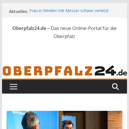
Zum
Aktuelles:
Frau in Weiden mit Messer schwer verletzt
Inhalt
Landkreis Tirschenreuth ehrt
springen
Weiterbildungsabsolventen
Oberpfalz24.de –
Das neue Online-Portal für die
Ortsumgehung Waldershof ist eröffnet
Deutsch-amerikanischer Schüleraustausch zu
Oberpfalz
Gast im Landratsamt
Vater und Sohn mit Waffen und Böllern erwischt