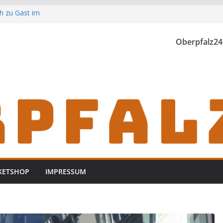
h zu Gast im
Oberpfalz24
th einzubrechen
iden
KETSHOP
IMPRESSUM