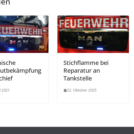
len
ische
Stichflamme bei
autbekämpfung
Reparatur an
chief
Tankstelle
l 2021
22. Oktober 2025