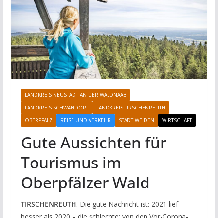
LANDKREIS NEUSTADT AN DER WALDNAAB
LANDKREIS SCHWANDORF
LANDKREIS TIRSCHENREUTH
OBERPFALZ
REISE UND VERKEHR
STADT WEIDEN
WIRTSCHAFT
Gute Aussichten für
Tourismus im
Oberpfälzer Wald
TIRSCHENREUTH
. Die gute Nachricht ist: 2021 lief
besser als 2020 – die schlechte: von den Vor-Corona-