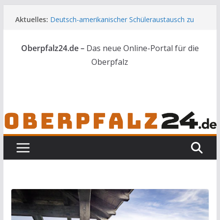
Zum
Aktuelles:
Deutsch-amerikanischer Schüleraustausch zu
Inhalt
Gast im Landratsamt
springen
Wenn selbst der Polizeialltag kurios wird
Oberpfalz24.de –
Das neue Online-Portal für die
Unbekannte versuchen in Gebäude in Reuth
einzubrechen
Oberpfalz
Audi prallt gegen Brückengeländer in Weiden
Ortsumgehung Waldershof ist eröffnet