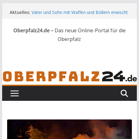
Zum
Aktuelles:
Vater und Sohn mit Waffen und Böllern erwischt
Inhalt
Unbekannte versuchen in Gebäude in Reuth
springen
einzubrechen
Oberpfalz24.de –
Das neue Online-Portal für die
Audi prallt gegen Brückengeländer in Weiden
Ortsumgehung Waldershof ist eröffnet
Oberpfalz
Deutsch-amerikanischer Schüleraustausch zu
Gast im Landratsamt