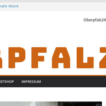
nahe Vilseck
t der Landwirtschaft
unden
Oberpfalz24
stock bei Waidhaus
 Vohenstrauß aus
KETSHOP
IMPRESSUM