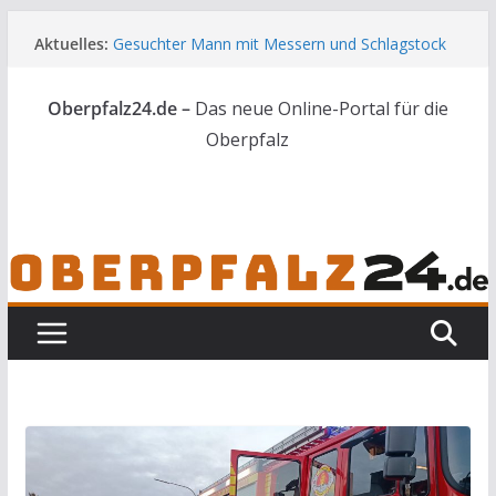
Zum
Aktuelles:
Gesuchter Mann mit Messern und Schlagstock
Inhalt
bei Waidhaus gestoppt
springen
Landkreis Tirschenreuth ehrt
Oberpfalz24.de –
Das neue Online-Portal für die
Weiterbildungsabsolventen
[UPDATE] Drei Tote bei Unfall auf der A3
Oberpfalz
44 Nachwuchskräfte starten in die Zukunft der
Landwirtschaft
Skelettteile in Wald bei Marktredwitz gefunden