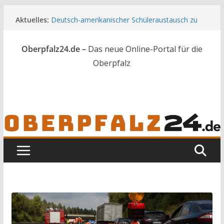
Zum
Aktuelles:
Deutsch-amerikanischer Schüleraustausch zu
Inhalt
Gast im Landratsamt
springen
Wenn selbst der Polizeialltag kurios wird
Oberpfalz24.de –
Das neue Online-Portal für die
Unbekannte versuchen in Gebäude in Reuth
einzubrechen
Oberpfalz
Audi prallt gegen Brückengeländer in Weiden
Ortsumgehung Waldershof ist eröffnet