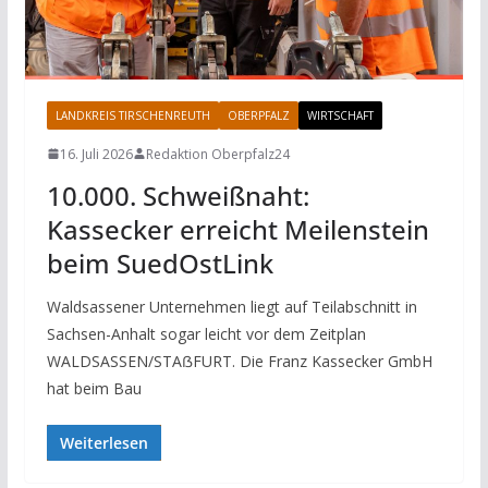
LANDKREIS TIRSCHENREUTH
OBERPFALZ
WIRTSCHAFT
16. Juli 2026
Redaktion Oberpfalz24
10.000. Schweißnaht:
Kassecker erreicht Meilenstein
beim SuedOstLink
Waldsassener Unternehmen liegt auf Teilabschnitt in
Sachsen-Anhalt sogar leicht vor dem Zeitplan
WALDSASSEN/STAẞFURT. Die Franz Kassecker GmbH
hat beim Bau
Weiterlesen