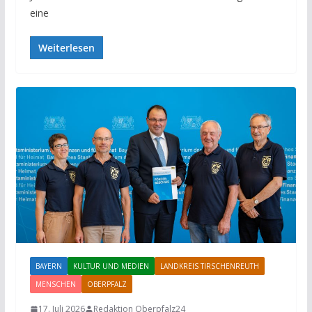
eine
Weiterlesen
BAYERN
KULTUR UND MEDIEN
LANDKREIS TIRSCHENREUTH
MENSCHEN
OBERPFALZ
17. Juli 2026
Redaktion Oberpfalz24