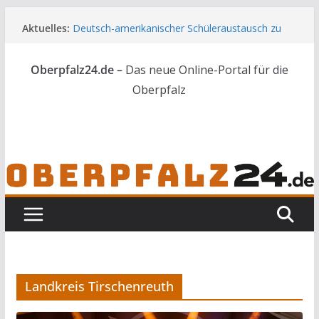
Zum
Aktuelles:
Deutsch-amerikanischer Schüleraustausch zu
Inhalt
Gast im Landratsamt
springen
Wenn selbst der Polizeialltag kurios wird
Oberpfalz24.de –
Das neue Online-Portal für die
Unbekannte versuchen in Gebäude in Reuth
einzubrechen
Oberpfalz
Audi prallt gegen Brückengeländer in Weiden
Ortsumgehung Waldershof ist eröffnet
Landkreis Tirschenreuth