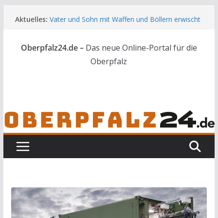
Zum
Aktuelles:
Vater und Sohn mit Waffen und Böllern erwischt
Inhalt
Unbekannte versuchen in Gebäude in Reuth
springen
einzubrechen
Oberpfalz24.de –
Das neue Online-Portal für die
Audi prallt gegen Brückengeländer in Weiden
Ortsumgehung Waldershof ist eröffnet
Oberpfalz
Deutsch-amerikanischer Schüleraustausch zu
Gast im Landratsamt