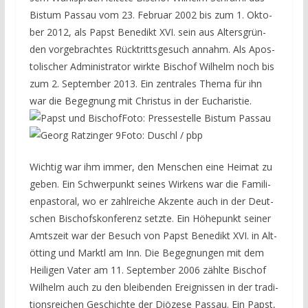
Bis­tum Pas­sau vom 23. Febru­ar 2002 bis zum 1. Okto­
ber 2012, als Papst Bene­dikt XVI. sein aus Alters­grün­
den vor­ge­brach­tes Rück­tritts­ge­such annahm. Als Apos­
to­li­scher Admi­nis­tra­tor wirk­te Bischof Wil­helm noch bis
zum 2. Sep­tem­ber 2013. Ein zen­tra­les The­ma für ihn
war die Begeg­nung mit Chris­tus in der Eucharistie.
Foto: Pressestelle Bistum Passau
Foto: Duschl / pbp
Wich­tig war ihm immer, den Men­schen eine Hei­mat zu
geben. Ein Schwer­punkt sei­nes Wir­kens war die Fami­li­
en­pas­to­ral, wo er zahl­rei­che Akzen­te auch in der Deut­
schen Bischofs­kon­fe­renz setz­te. Ein Höhe­punkt sei­ner
Amts­zeit war der Besuch von Papst Bene­dikt XVI. in Alt­
öt­ting und Marktl am Inn. Die Begeg­nun­gen mit dem
Hei­li­gen Vater am 11. Sep­tem­ber 2006 zähl­te Bischof
Wil­helm auch zu den blei­ben­den Ereig­nis­sen in der tra­di­
ti­ons­rei­chen Geschich­te der Diö­ze­se Pas­sau. Ein Papst,