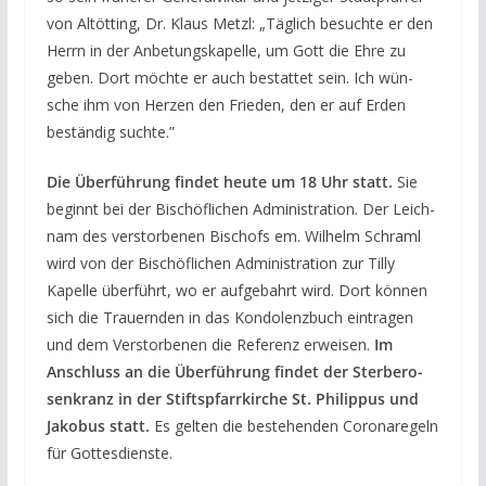
von Alt­öt­ting, Dr. Klaus Metzl: ​„Täg­lich besuch­te er den
Herrn in der Anbe­tungs­ka­pel­le, um Gott die Ehre zu
geben. Dort möch­te er auch bestat­tet sein. Ich wün­
sche ihm von Her­zen den Frie­den, den er auf Erden
bestän­dig suchte.”
Die Über­füh­rung fin­det heu­te um 18 Uhr statt.
Sie
beginnt bei der Bischöf­li­chen Admi­nis­tra­ti­on. Der Leich­
nam des ver­stor­be­nen Bischofs em. Wil­helm Schraml
wird von der Bischöf­li­chen Admi­nis­tra­ti­on zur Til­ly
Kapel­le über­führt, wo er auf­ge­bahrt wird. Dort kön­nen
sich die Trau­ern­den in das Kon­do­lenz­buch ein­tra­gen
und dem Ver­stor­be­nen die Refe­renz erwei­sen.
Im
Anschluss an die Über­füh­rung fin­det der Ster­be­ro­
sen­kranz in der Stift­s­pfarr­kir­che St. Phil­ip­pus und
Jako­bus statt.
Es gel­ten die bestehen­den Coro­na­re­geln
für Gottesdienste.