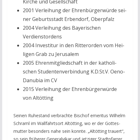
Kir­che und Gesellschaft
2001 Ver­lei­hung der Ehren­bür­ger­wür­de sei­
ner Geburts­stadt Erben­dorf, Oberpfalz
2004 Ver­lei­hung des Baye­ri­schen
Verdienstordens
2004 Inves­ti­tur in den Rit­ter­or­den vom Hei­
li­gen Grab zu Jerusalem
2005 Ehren­mit­glied­schaft in der katho­li­
schen Stu­den­ten­ver­bin­dung K.D.St.V. Oeno-
Danu­bia im CV
2015 Ver­lei­hung der Ehren­bür­ger­wür­de
von Altötting
Sei­nen Ruhe­stand ver­brachte Bischof eme­ri­tus Wil­helm
Schraml im Wall­fahrts­ort Alt­öt­ting, wo er der Got­tes­
mut­ter beson­ders nahe sein konn­te. ​„Alt­öt­ting trau­ert“,
so sein frü­he­rer Gene­ral­vi­kar und jet­zi­ger Stadt­pfar­rer