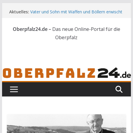
Zum
Aktuelles:
Vater und Sohn mit Waffen und Böllern erwischt
Inhalt
Unbekannte versuchen in Gebäude in Reuth
springen
einzubrechen
Oberpfalz24.de –
Das neue Online-Portal für die
Audi prallt gegen Brückengeländer in Weiden
Ortsumgehung Waldershof ist eröffnet
Oberpfalz
Deutsch-amerikanischer Schüleraustausch zu
Gast im Landratsamt