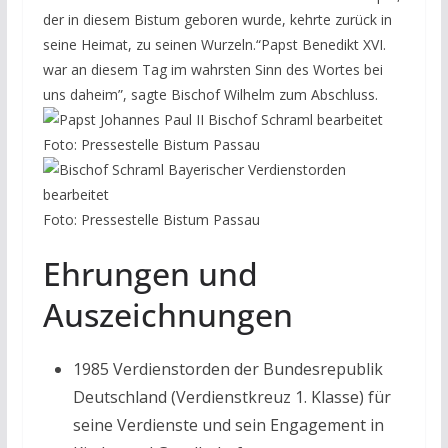
der in die­sem Bis­tum gebo­ren wur­de, kehr­te zurück in
sei­ne Hei­mat, zu sei­nen Wur­zeln.​“Papst Bene­dikt XVI.
war an die­sem Tag im wahrs­ten Sinn des Wor­tes bei
uns daheim”, sag­te Bischof Wil­helm zum Abschluss.
Foto: Pressestelle Bistum Passau
Foto: Pressestelle Bistum Passau
Ehrungen und
Auszeichnungen
1985 Ver­dienst­or­den der Bun­des­re­pu­blik
Deutsch­land (Ver­dienst­kreuz 1. Klas­se) für
sei­ne Ver­diens­te und sein Enga­ge­ment in