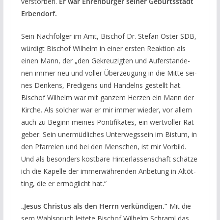
verstorben.
Er war Ehrenbürger seiner Geburtsstadt
Erbendorf.
Sein Nach­fol­ger im Amt, Bischof Dr. Ste­fan Oster SDB,
wür­digt Bischof Wil­helm in einer ers­ten Reak­ti­on als
einen Mann, der ​„den Gekreu­zig­ten und Auf­er­stan­de­
nen immer neu und vol­ler Über­zeu­gung in die Mit­te sei­
nes Den­kens, Pre­di­gens und Han­delns gestellt hat.
Bischof Wil­helm war mit gan­zem Her­zen ein Mann der
Kir­che. Als sol­cher war er mir immer wie­der, vor allem
auch zu Beginn mei­nes Pon­ti­fi­ka­tes, ein wert­vol­ler Rat­
ge­ber. Sein uner­müd­li­ches Unter­wegs­sein im Bis­tum, in
den Pfar­rei­en und bei den Men­schen, ist mir Vor­bild.
Und als beson­ders kost­ba­re Hin­ter­las­sen­schaft schät­ze
ich die Kapel­le der immer­wäh­ren­den Anbe­tung in Alt­öt­
ting, die er ermög­licht hat.“
„Jesus Chris­tus als den Herrn ver­kün­di­gen.“
Mit die­
sem Wahl­spruch lei­te­te Bischof Wil­helm Schraml das