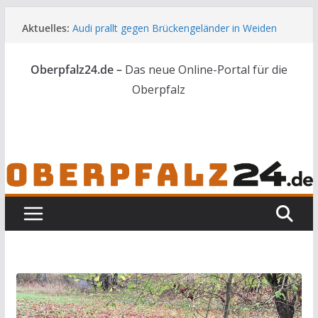
Zum
Aktuelles:
Audi prallt gegen Brückengeländer in Weiden
Inhalt
Feldbrand bei Waldsassen schnell unter
springen
Kontrolle
Oberpfalz24.de –
Das neue Online-Portal für die
Kindergeburtstag endet für Erwachsene im
Polizeigewahrsam
Oberpfalz
Wenn selbst der Polizeialltag kurios wird
Unbekannte versuchen in Gebäude in Reuth
einzubrechen