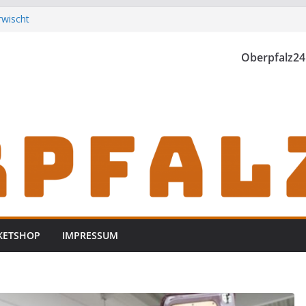
rwischt
th einzubrechen
iden
Oberpfalz24
h zu Gast im
KETSHOP
IMPRESSUM