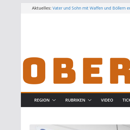
Zum
Aktuelles:
Vater und Sohn mit Waffen und Böllern e
Unbekannte versuchen in Gebäude in Reu
Inhalt
Audi prallt gegen Brückengeländer in We
springen
Ortsumgehung Waldershof ist eröffnet
Deutsch-amerikanischer Schüleraustausc
Landratsamt
REGION
RUBRIKEN
VIDEO
TIC