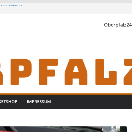
h zu Gast im
Oberpfalz24
th einzubrechen
iden
KETSHOP
IMPRESSUM