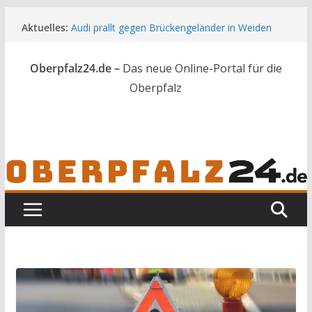
Zum
Aktuelles:
Audi prallt gegen Brückengeländer in Weiden
Inhalt
Feldbrand bei Waldsassen schnell unter
springen
Kontrolle
Oberpfalz24.de –
Das neue Online-Portal für die
Kindergeburtstag endet für Erwachsene im
Polizeigewahrsam
Oberpfalz
Wenn selbst der Polizeialltag kurios wird
Unbekannte versuchen in Gebäude in Reuth
einzubrechen