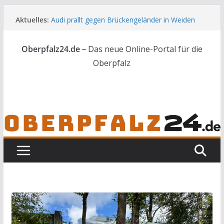
Zum
Aktuelles:
Audi prallt gegen Brückengeländer in Weiden
Inhalt
Feldbrand bei Waldsassen schnell unter
springen
Kontrolle
Oberpfalz24.de –
Das neue Online-Portal für die
Kindergeburtstag endet für Erwachsene im
Polizeigewahrsam
Oberpfalz
Wenn selbst der Polizeialltag kurios wird
Unbekannte versuchen in Gebäude in Reuth
einzubrechen