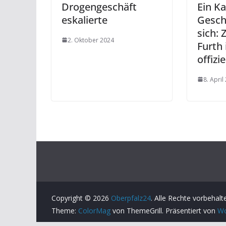
Drogengeschäft
Ein Ka
eskalierte
Gesch
sich: 
2. Oktober 2024
Furth
offizi
8. April
Copyright © 2026
Oberpfalz24
. Alle Rechte vorbehalt
Theme:
ColorMag
von ThemeGrill. Präsentiert von
Wo