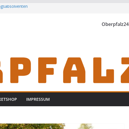
ungsabsolventen
h zu Gast im
Oberpfalz24
rwischt
zt
KETSHOP
IMPRESSUM