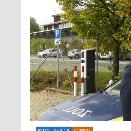
BAYERN
BLAULICHT
OBERPFALZ