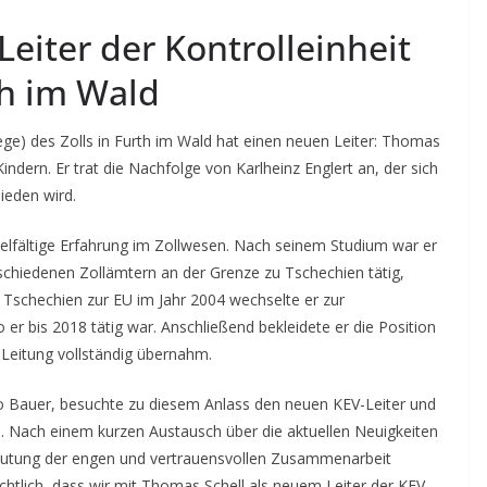
eiter der Kontrolleinheit
th im Wald
ege) des Zolls in Furth im Wald hat einen neuen Leiter: Thomas
 Kindern. Er trat die Nachfolge von Karlheinz Englert an, der sich
ieden wird.
ielfältige Erfahrung im Zollwesen. Nach seinem Studium war er
schiedenen Zollämtern an der Grenze zu Tschechien tätig,
n Tschechien zur EU im Jahr 2004 wechselte er zur
 er bis 2018 tätig war. Anschließend bekleidete er die Position
e Leitung vollständig übernahm.
o Bauer, besuchte zu diesem Anlass den neuen KEV-Leiter und
n. Nach einem kurzen Austausch über die aktuellen Neuigkeiten
deutung der engen und vertrauensvollen Zusammenarbeit
chtlich, dass wir mit Thomas Schell als neuem Leiter der KEV