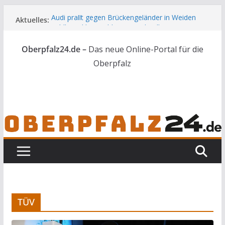
Zum
Audi prallt gegen Brückengeländer in Weiden
Aktuelles:
Inhalt
Feldbrand bei Waldsassen schnell unter
springen
Kontrolle
Oberpfalz24.de –
Das neue Online-Portal für die
Kindergeburtstag endet für Erwachsene im
Polizeigewahrsam
Oberpfalz
Wenn selbst der Polizeialltag kurios wird
Unbekannte versuchen in Gebäude in Reuth
einzubrechen
TÜV