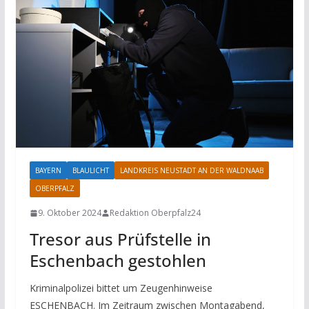
BAYERN
BLAULICHT
LANDKREIS NEUSTADT AN DER WALDNAAB
OBERPFALZ
9. Oktober 2024
Redaktion Oberpfalz24
Tresor aus Prüfstelle in
Eschenbach gestohlen
Kriminalpolizei bittet um Zeugenhinweise
ESCHENBACH. Im Zeitraum zwischen Montagabend,