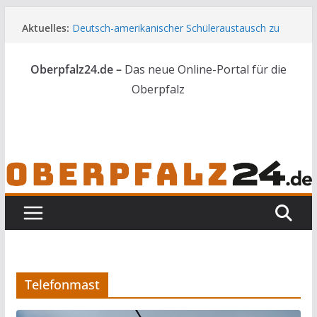
Zum
Aktuelles:
Deutsch-amerikanischer Schüleraustausch zu
Inhalt
Gast im Landratsamt
springen
Wenn selbst der Polizeialltag kurios wird
Oberpfalz24.de –
Das neue Online-Portal für die
Unbekannte versuchen in Gebäude in Reuth
einzubrechen
Oberpfalz
Audi prallt gegen Brückengeländer in Weiden
Ortsumgehung Waldershof ist eröffnet
Telefonmast