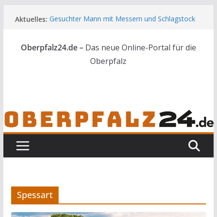
Zum
Aktuelles:
Gesuchter Mann mit Messern und Schlagstock
Inhalt
bei Waidhaus gestoppt
springen
Landkreis Tirschenreuth ehrt
Oberpfalz24.de –
Das neue Online-Portal für die
Weiterbildungsabsolventen
[UPDATE] Drei Tote bei Unfall auf der A3
Oberpfalz
44 Nachwuchskräfte starten in die Zukunft der
Landwirtschaft
Skelettteile in Wald bei Marktredwitz gefunden
Spessart