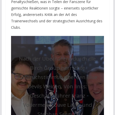
Penaltyschießen, was in Teilen der Fanszene für
gemischte Reaktionen sorgte – einerseits sportlicher
Erfolg, andererseits Kritik an der Art des
Trainerwechsels und der strategischen Ausrichtung des
Clubs.
Nach der Übernahme durch die
Birch Group herrschte
Aufbruchstimmung bei den Blue
Devils Weiden. Von links:
Geschäftsführer Franz
Vodermeier, Dave Lasky und
Stephan Seeger.