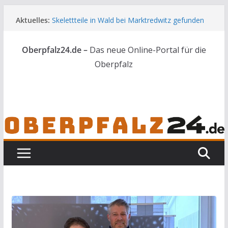
Zum
Aktuelles:
Skelettteile in Wald bei Marktredwitz gefunden
Inhalt
Frau in Weiden mit Messer schwer verletzt
springen
Landkreis Tirschenreuth ehrt
Oberpfalz24.de –
Das neue Online-Portal für die
Weiterbildungsabsolventen
[UPDATE] Drei Tote bei Unfall auf der A3
Oberpfalz
44 Nachwuchskräfte starten in die Zukunft der
Landwirtschaft