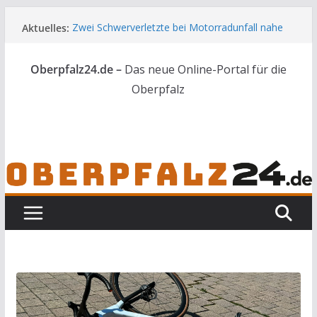
Zum
Aktuelles:
Zwei Schwerverletzte bei Motorradunfall nahe
Inhalt
Vilseck
springen
44 Nachwuchskräfte starten in die Zukunft der
Oberpfalz24.de –
Das neue Online-Portal für die
Landwirtschaft
Skelettteile in Wald bei Marktredwitz gefunden
Oberpfalz
Gesuchter Mann mit Messern und Schlagstock
bei Waidhaus gestoppt
Feuerwerkskörper löst Flächenbrand bei
Vohenstrauß aus