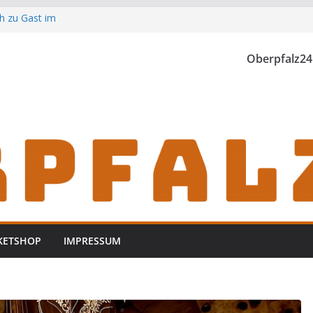
h zu Gast im
Oberpfalz24
th einzubrechen
iden
KETSHOP
IMPRESSUM