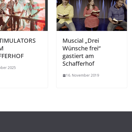
STIMULATORS
Muscial „Drei
IM
Wünsche frei“
FFERHOF
gastiert am
Schafferhof
ober 2025
16. November 2019