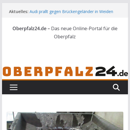
Zum
Aktuelles:
Audi prallt gegen Brückengeländer in Weiden
Inhalt
Feldbrand bei Waldsassen schnell unter
springen
Kontrolle
Oberpfalz24.de –
Das neue Online-Portal für die
Kindergeburtstag endet für Erwachsene im
Polizeigewahrsam
Oberpfalz
Wenn selbst der Polizeialltag kurios wird
Unbekannte versuchen in Gebäude in Reuth
einzubrechen