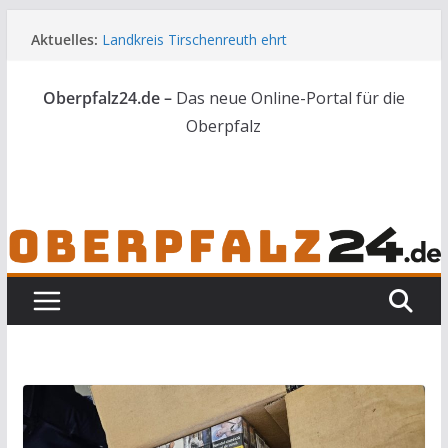
Zum
Aktuelles:
Landkreis Tirschenreuth ehrt
Inhalt
Weiterbildungsabsolventen
springen
Ortsumgehung Waldershof ist eröffnet
Oberpfalz24.de –
Das neue Online-Portal für die
Deutsch-amerikanischer Schüleraustausch zu
Gast im Landratsamt
Oberpfalz
Vater und Sohn mit Waffen und Böllern erwischt
Frau in Weiden mit Messer schwer verletzt