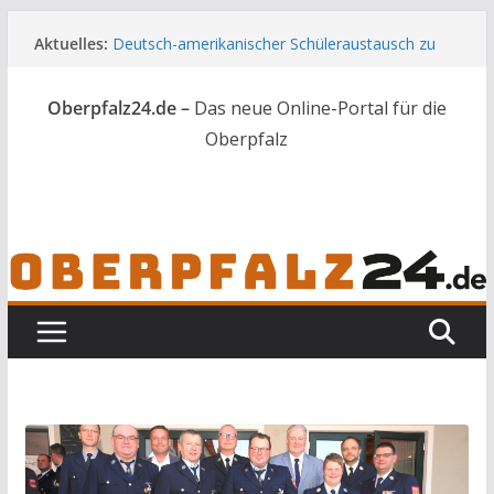
Zum
Aktuelles:
Deutsch-amerikanischer Schüleraustausch zu
Inhalt
Gast im Landratsamt
springen
Wenn selbst der Polizeialltag kurios wird
Oberpfalz24.de –
Das neue Online-Portal für die
Unbekannte versuchen in Gebäude in Reuth
einzubrechen
Oberpfalz
Audi prallt gegen Brückengeländer in Weiden
Ortsumgehung Waldershof ist eröffnet