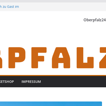
h zu Gast im
Oberpfalz24
th einzubrechen
iden
KETSHOP
IMPRESSUM