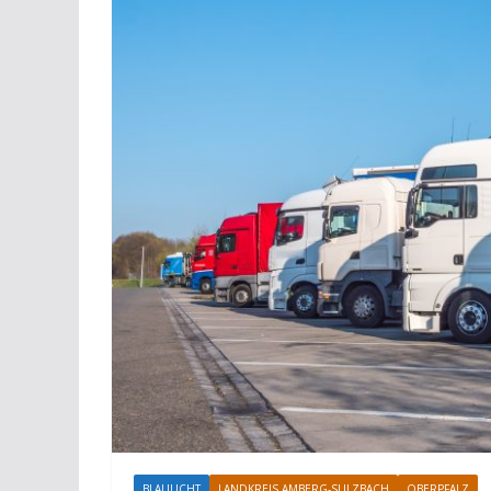
BLAULICHT
LANDKREIS AMBERG-SULZBACH
OBERPFALZ