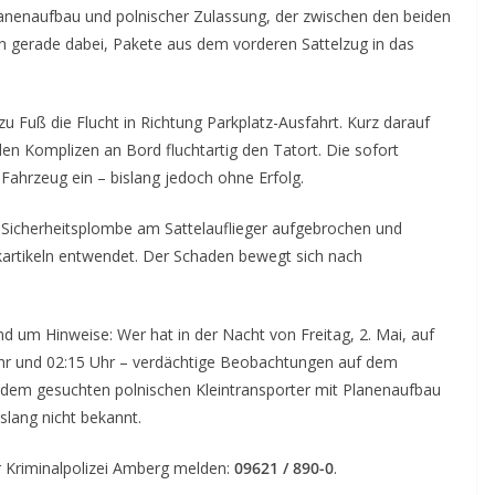
lanenaufbau und polnischer Zulassung, der zwischen den beiden
 gerade dabei, Pakete aus dem vorderen Sattelzug in das
zu Fuß die Flucht in Richtung Parkplatz-Ausfahrt. Kurz darauf
den Komplizen an Bord fluchtartig den Tatort. Die sofort
 Fahrzeug ein – bislang jedoch ohne Erfolg.
ie Sicherheitsplombe am Sattelauflieger aufgebrochen und
kartikeln entwendet. Der Schaden bewegt sich nach
nd um Hinweise: Wer hat in der Nacht von Freitag, 2. Mai, auf
hr und 02:15 Uhr – verdächtige Beobachtungen auf dem
 dem gesuchten polnischen Kleintransporter mit Planenaufbau
slang nicht bekannt.
 Kriminalpolizei Amberg melden:
09621 / 890-0
.